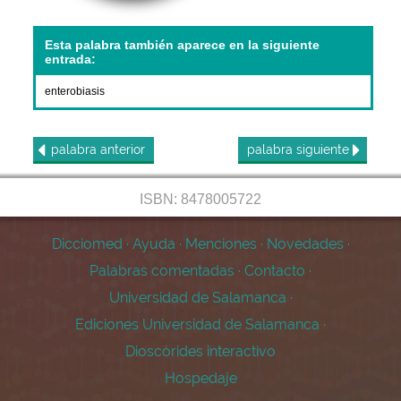
Esta palabra también aparece en la siguiente
entrada:
enterobiasis
palabra
anterior
palabra
siguiente
ISBN: 8478005722
Dicciomed
·
Ayuda
·
Menciones
·
Novedades
·
Palabras comentadas
·
Contacto
·
Universidad de Salamanca
·
Ediciones Universidad de Salamanca
·
Dioscórides interactivo
Hospedaje