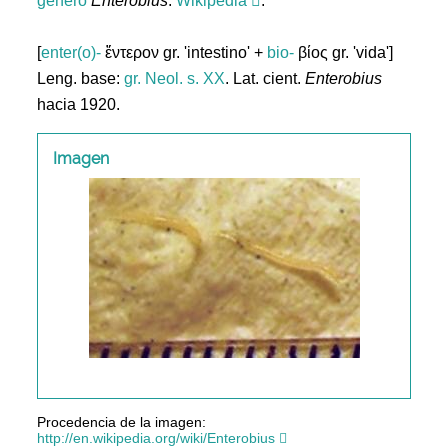
género
Enterobius
.
Wikipedia
.
[
enter(o)-
ἔντερον gr. 'intestino' +
bio-
βίος gr. 'vida']
Leng. base:
gr.
Neol. s. XX
. Lat. cient.
Enterobius
hacia 1920.
Imagen
Procedencia de la imagen:
http://en.wikipedia.org/wiki/Enterobius