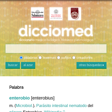
diccionario
médico-biológico, histórico y etimológico
palabras
lexemas
sufijos
creadores
buscar
al azar
otras búsquedas
Palabra
enterobio
[enterobius]
m. (
Microbiol.
).
Parásito
intestinal
nematodo
del