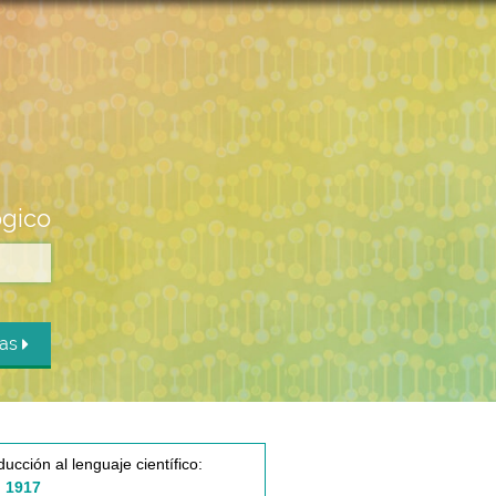
ógico
das
ducción al lenguaje científico:
 1917