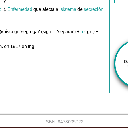
thy]
l.
).
Enfermedad
que afecta al
sistema
de
secreción
)κρίνω gr. 'segregar' (sign. 1 'separar') +
-o-
gr. } +
-
. en 1917 en ingl.
D
ISBN: 8478005722