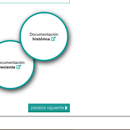
Documentación
histórica
ocumentación
reciente
palabra
siguiente