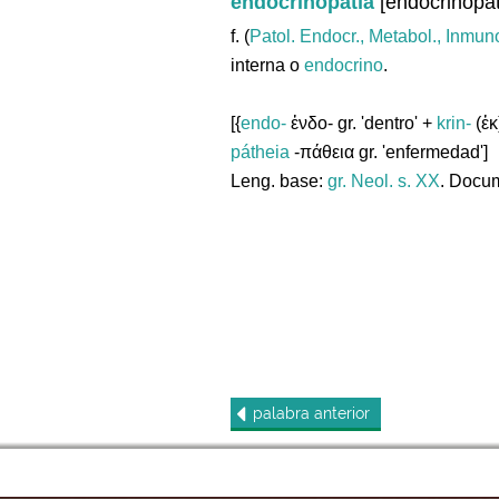
endocrinopatía
[endocrinopa
f. (
Patol. Endocr., Metabol., Inmuno
interna o
endocrino
.
[{
endo-
ἐνδο- gr. 'dentro' +
krin-
(ἐκ
pátheia
-πάθεια gr. 'enfermedad']
Leng. base:
gr.
Neol. s. XX
. Docum
palabra
anterior