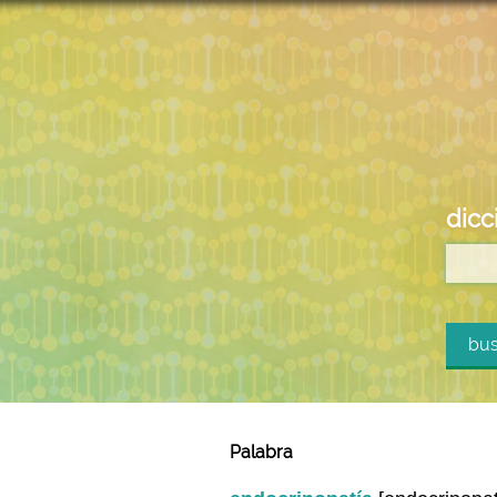
dicc
bus
Palabra