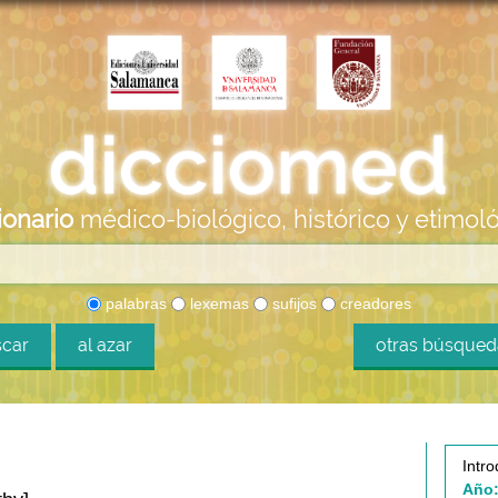
ionario
médico-biológico, histórico y etimol
palabras
lexemas
sufijos
creadores
car
al azar
otras búsque
Intro
Año: