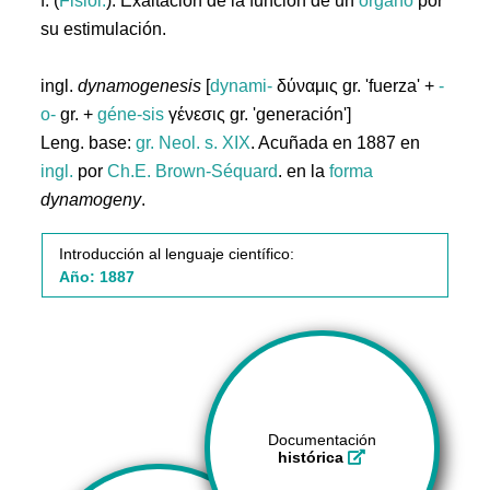
f. (
Fisiol.
). Exaltación de la función de un
órgano
por
su estimulación.
ingl.
dynamogenesis
[
dynami-
δύναμις gr. 'fuerza' +
-
o-
gr. +
géne-sis
γένεσις gr. 'generación']
Leng. base:
gr.
Neol. s. XIX
. Acuñada en 1887 en
ingl.
por
Ch.E. Brown-Séquard
. en la
forma
dynamogeny
.
Introducción al lenguaje científico:
Año: 1887
Documentación
histórica