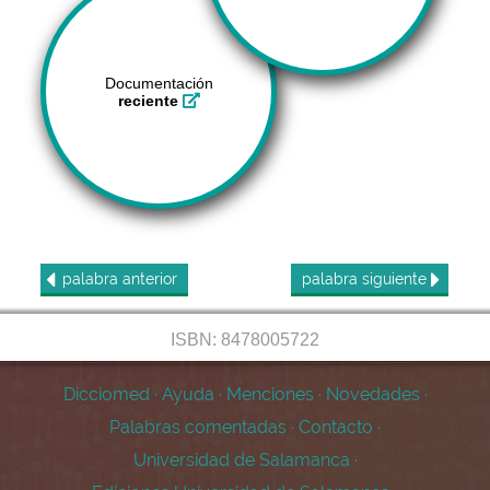
Documentación
reciente
palabra
anterior
palabra
siguiente
ISBN: 8478005722
Dicciomed
·
Ayuda
·
Menciones
·
Novedades
·
Palabras comentadas
·
Contacto
·
Universidad de Salamanca
·