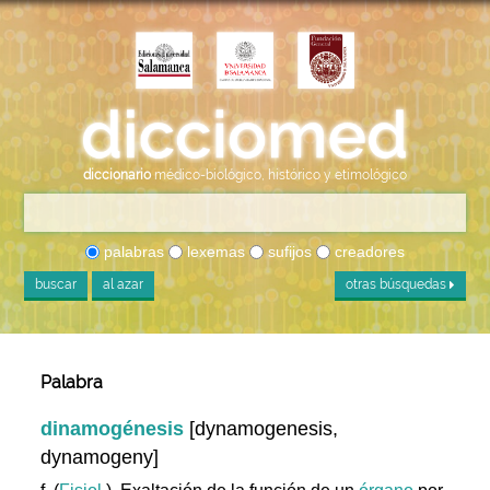
diccionario
médico-biológico, histórico y etimológico
palabras
lexemas
sufijos
creadores
buscar
al azar
otras búsquedas
Palabra
dinamogénesis
[dynamogenesis,
dynamogeny]