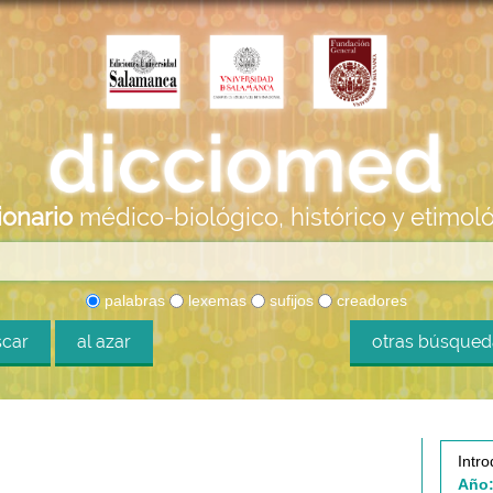
ionario
médico-biológico, histórico y etimol
palabras
lexemas
sufijos
creadores
car
al azar
otras búsque
Intro
Año: