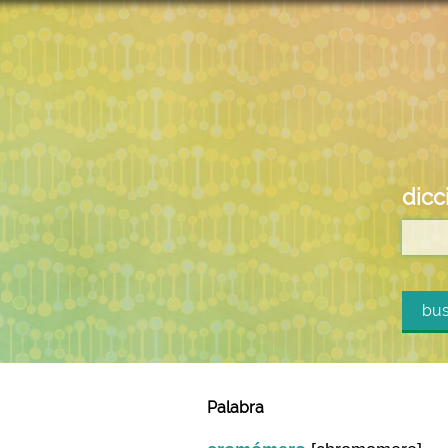
dicc
bus
Palabra