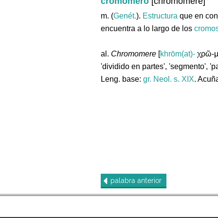
cromómero
[chromomere]
m. (
Genét.
).
Estructura
que en con
encuentra a lo largo de los
cromo
al.
Chromomere
[
khrōm(at)-
χρῶ-μα
'dividido en partes', 'segmento', 'pa
Leng. base:
gr.
Neol. s. XIX
. Acuñ
palabra
anterior