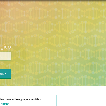
ógico
das
ducción al lenguaje científico:
 1892