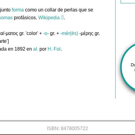
junto
forma
como un collar de perlas que se
somas
profásicos.
Wikipedia
.
/-ματος gr. 'color' +
-o-
gr. +
-mér(ēs)
-μέρης gr.
rte']
ada en 1892 en
al.
por
H. Fol
.
D
ISBN: 8478005722