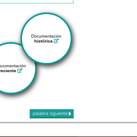
Documentación
histórica
ocumentación
reciente
palabra
siguiente