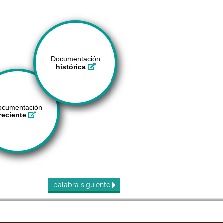
Documentación
histórica
ocumentación
reciente
palabra
siguiente