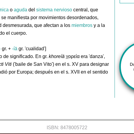
nica
o
aguda
del
sistema
nervioso
central, que
 y se manifiesta por movimientos desordenados,
ud desmesurada, que afectan a los
miembros
y a la
do el cuerpo.
-
gr. +
-íā
gr. 'cualidad']
 de significado. En gr.
khoreíā
χορεία era 'danza',
i Viti
('baile de San Vito') en el s. XV para designar
D
dió por Europa; después en el s. XVII en el sentido
ISBN: 8478005722