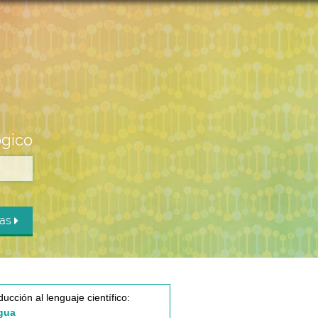
ógico
das
ducción al lenguaje científico:
gua