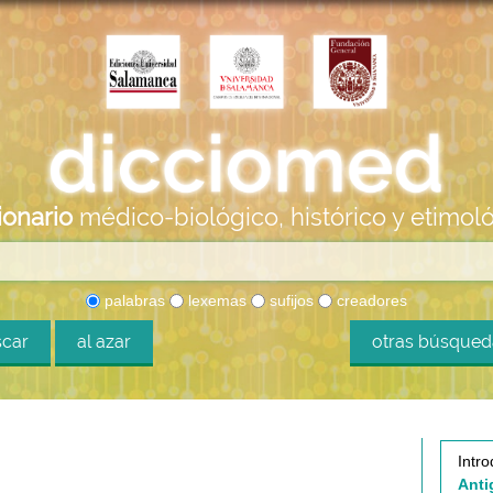
ionario
médico-biológico, histórico y etimol
palabras
lexemas
sufijos
creadores
car
al azar
otras búsque
Intro
Anti