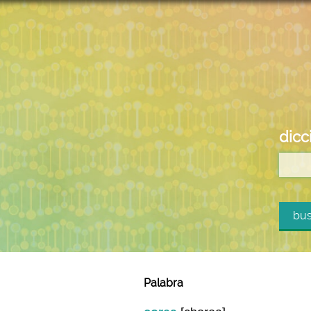
dicc
bus
Palabra