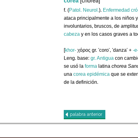
corea
[chorea]
f. (
Patol. Neurol.
).
Enfermedad
cró
ataca principalmente a los niños
involuntarios, bruscos, de amplit
cabeza
y en los casos graves a to
[
khor-
χόρος gr. 'coro', 'danza' +
-e
Leng. base:
gr.
Antigua
con cambio
se usó la
forma
latina
chorea Sanct
una
corea
epidémica
que se exten
de la definición.
palabra
anterior