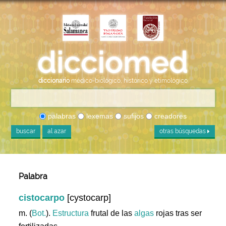
diccionario
médico-biológico, histórico y etimológico
palabras
lexemas
sufijos
creadores
buscar
al azar
otras búsquedas
Palabra
cistocarpo
[cystocarp]
m. (
Bot.
).
Estructura
frutal de las
algas
rojas tras ser