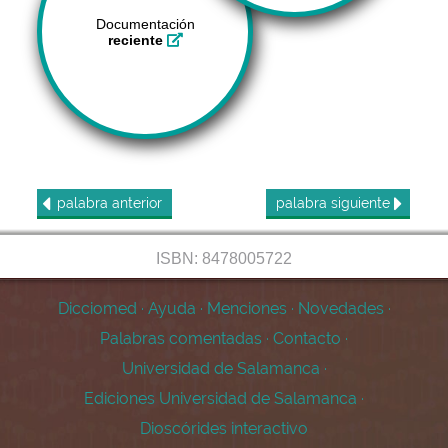
Documentación
reciente
palabra
anterior
palabra
siguiente
ISBN: 8478005722
Dicciomed
·
Ayuda
·
Menciones
·
Novedades
·
Palabras comentadas
·
Contacto
·
Universidad de Salamanca
·
Ediciones Universidad de Salamanca
·
Dioscórides interactivo