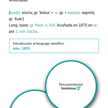
fertilizadas.
[
kyst(i)-
κύστις gr. 'bolsa' +
-o-
gr. +
karp(o)-
καρπός
gr. 'fruto']
Leng. base:
gr.
Neol. s. XIX
. Acuñada en 1875 en
al.
por
J. von Sachs
.
Introducción al lenguaje científico:
Año: 1875
Documentación
histórica