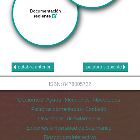
Documentación
reciente
palabra
anterior
palabra
siguiente
ISBN: 8478005722
Dicciomed
·
Ayuda
·
Menciones
·
Novedades
·
Palabras comentadas
·
Contacto
·
Universidad de Salamanca
·
Ediciones Universidad de Salamanca
·
Dioscórides interactivo