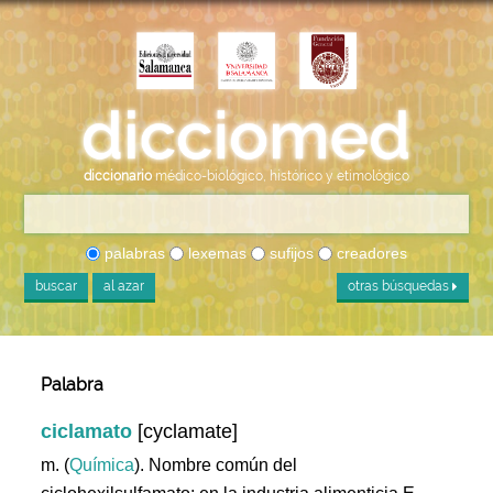
diccionario
médico-biológico, histórico y etimológico
palabras
lexemas
sufijos
creadores
buscar
al azar
otras búsquedas
Palabra
ciclamato
[cyclamate]
m. (
Química
). Nombre común del