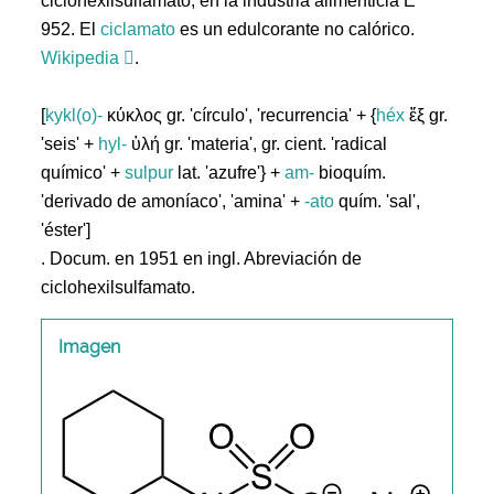
ciclohexilsulfamato; en la industria alimenticia E
952. El
ciclamato
es un edulcorante no calórico.
Wikipedia
.
[
kykl(o)-
κύκλος gr. 'círculo', 'recurrencia' + {
héx
ἕξ gr.
'seis' +
hyl-
ὑλή gr. 'materia', gr. cient. 'radical
químico' +
sulpur
lat. 'azufre'} +
am-
bioquím.
'derivado de amoníaco', 'amina' +
-ato
quím. 'sal',
'éster']
. Docum. en 1951 en ingl. Abreviación de
ciclohexilsulfamato.
Imagen