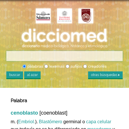
diccionario
médico-biológico, histórico y etimológico
palabras
lexemas
sufijos
creadores
buscar
al azar
otras búsquedas
Palabra
cenoblasto
[coenoblast]
m. (
Embriol.
).
Blastómero
germinal o
capa
celular