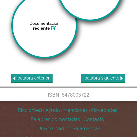
Documentación
reciente
palabra
anterior
palabra
siguiente
ISBN: 8478005722
Dicciomed
·
Ayuda
·
Menciones
·
Novedades
·
Palabras comentadas
·
Contacto
·
Universidad de Salamanca
·