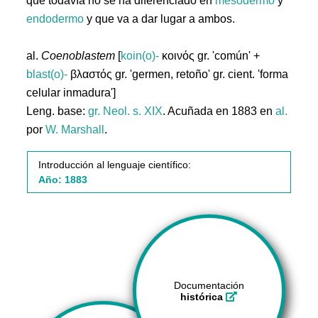
que todavía no se ha diferenciado en
mesodermo
y
endodermo
y que va a dar lugar a ambos.
al.
Coenoblastem
[
koin(o)-
κοινός gr. 'común' +
blast(o)-
βλαστός gr. 'germen, retoño' gr. cient. 'forma
celular inmadura']
Leng. base:
gr.
Neol. s. XIX
. Acuñada en 1883 en
al.
por
W. Marshall
.
Introducción al lenguaje científico:
Año: 1883
Documentación
histórica