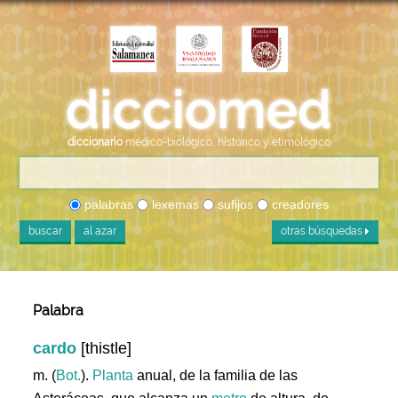
diccionario
médico-biológico, histórico y etimológico
palabras
lexemas
sufijos
creadores
buscar
al azar
otras búsquedas
Palabra
cardo
[thistle]
m. (
Bot.
).
Planta
anual, de la familia de las