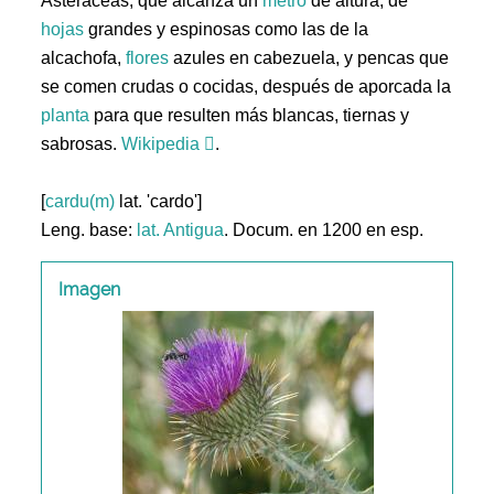
Asteráceas, que alcanza un
metro
de altura, de
hojas
grandes y espinosas como las de la
alcachofa,
flores
azules en cabezuela, y pencas que
se comen crudas o cocidas, después de aporcada la
planta
para que resulten más blancas, tiernas y
sabrosas.
Wikipedia
.
[
cardu(m)
lat. 'cardo']
Leng. base:
lat.
Antigua
. Docum. en 1200 en esp.
Imagen