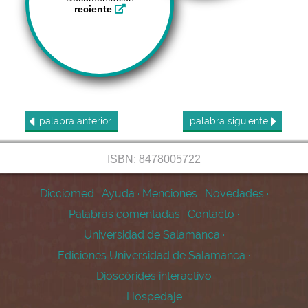
reciente
palabra
anterior
palabra
siguiente
ISBN: 8478005722
Dicciomed
·
Ayuda
·
Menciones
·
Novedades
·
Palabras comentadas
·
Contacto
·
Universidad de Salamanca
·
Ediciones Universidad de Salamanca
·
Dioscórides interactivo
Hospedaje