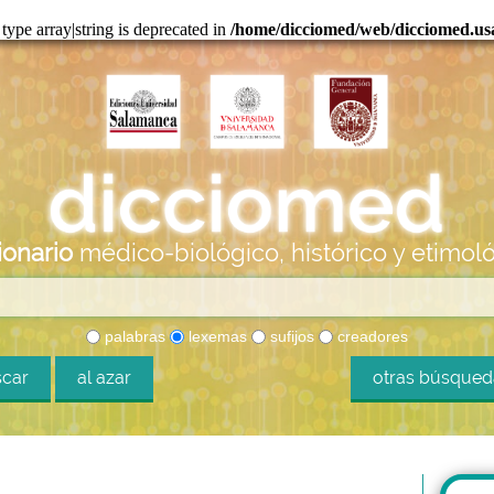
 type array|string is deprecated in
/home/dicciomed/web/dicciomed.usal
ionario
médico-biológico, histórico y etimol
palabras
lexemas
sufijos
creadores
car
al azar
otras búsque