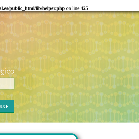
.es/public_html/lib/helper.php
on line
425
ógico
das