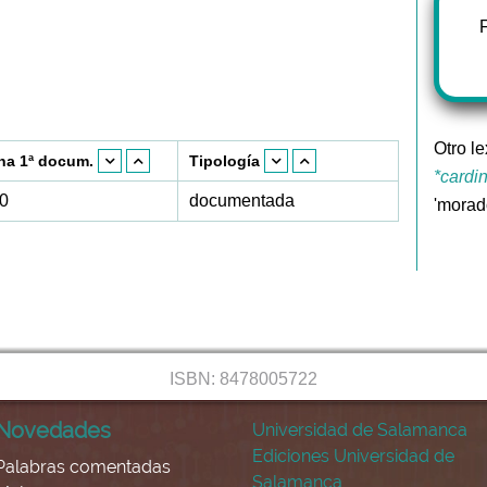
Otro le
ha 1ª docum.
Tipología
*cardi
0
documentada
'morad
ISBN: 8478005722
Novedades
Universidad de Salamanca
Ediciones Universidad de
Palabras comentadas
Salamanca