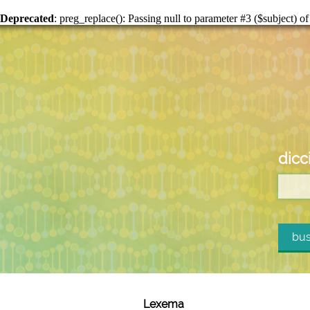
Deprecated
: preg_replace(): Passing null to parameter #3 ($subject) of
dicc
bus
Lexema