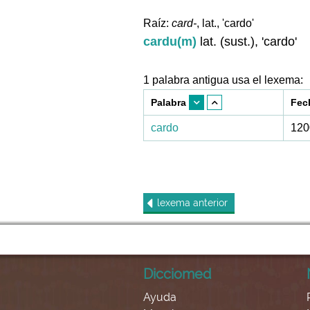
Raíz:
card-
, lat., 'cardo'
cardu(m)
lat. (sust.), 'cardo'
1 palabra antigua usa el lexema:
Palabra
Fec
cardo
120
lexema
anterior
Dicciomed
Ayuda