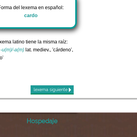
Forma del lexema en español:
cardo
xema latino tiene la misma raíz:
n-u(m)/-a(m)
lat. mediev., 'cárdeno',
o'
lexema
siguiente
Hospedaje