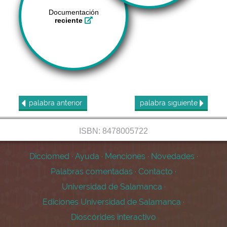
Documentación
reciente
palabra
anterior
palabra
siguiente
ISBN: 8478005722
Dicciomed
·
Ayuda
·
Menciones
·
Novedades
·
Palabras comentadas
·
Contacto
·
Universidad de Salamanca
·
Ediciones Universidad de Salamanca
·
Dioscórides interactivo