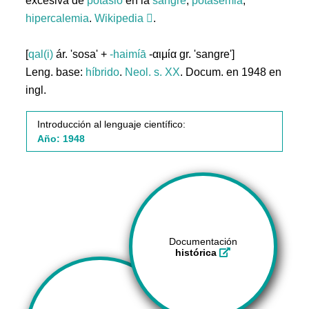
excesiva de
potasio
en la
sangre
;
potasemia
;
hipercalemia
.
Wikipedia
.
[
qal(i)
ár. 'sosa' +
-haimíā
-αιμία gr. 'sangre']
Leng. base:
híbrido
.
Neol. s. XX
. Docum. en 1948 en
ingl.
Introducción al lenguaje científico:
Año: 1948
Documentación
histórica