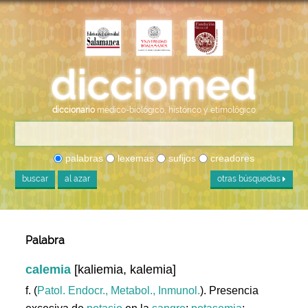
diccionario
médico-biológico, histórico y etimológico
palabras
lexemas
sufijos
creadores
buscar
al azar
otras búsquedas
Palabra
calemia
[kaliemia, kalemia]
f. (
Patol. Endocr., Metabol., Inmunol.
). Presencia