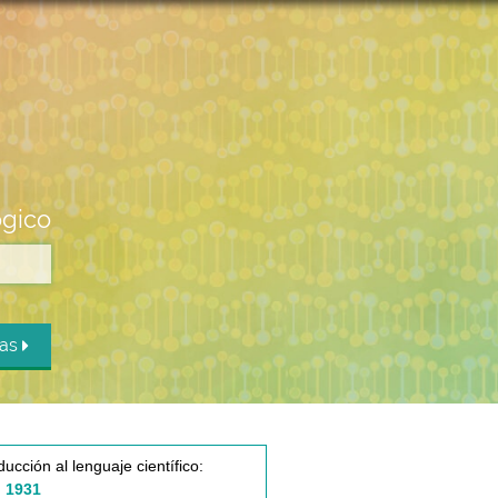
ógico
das
ducción al lenguaje científico:
 1931