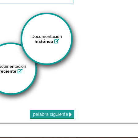
Documentación
histórica
ocumentación
reciente
palabra
siguiente