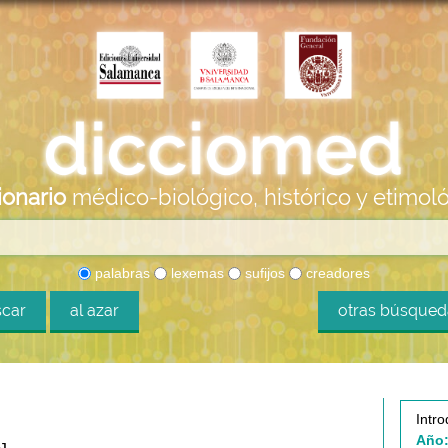
ionario
médico-biológico, histórico y etimol
palabras
lexemas
sufijos
creadores
car
al azar
otras búsque
Intro
Año: