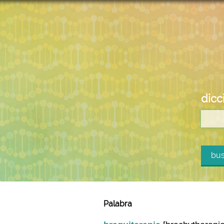
dicc
bus
Palabra