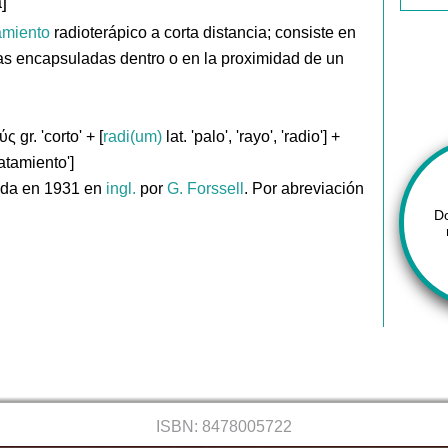
]
amiento
radioterápico a corta distancia; consiste en
vas encapsuladas dentro o en la proximidad de un
 gr. 'corto' + [
radi(um)
lat. 'palo', 'rayo', 'radio'] +
atamiento']
ada en 1931 en
ingl.
por
G. Forssell
. Por abreviación
D
ISBN: 8478005722