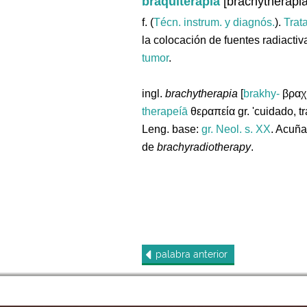
braquiterapia
[brachytherapia
f. (
Técn. instrum. y diagnós.
).
Trat
la colocación de fuentes radiacti
tumor
.
ingl.
brachytherapia
[
brakhy-
βραχύς
therapeíā
θεραπεία gr. 'cuidado, tr
Leng. base:
gr.
Neol. s. XX
. Acuñ
de
brachyradiotherapy
.
palabra
anterior