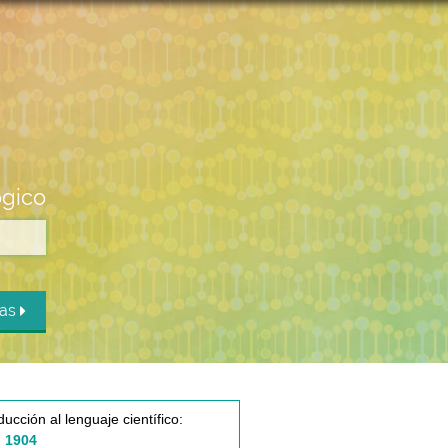
ógico
das
ducción al lenguaje científico:
 1904