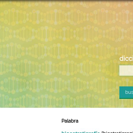
dicc
bus
Palabra