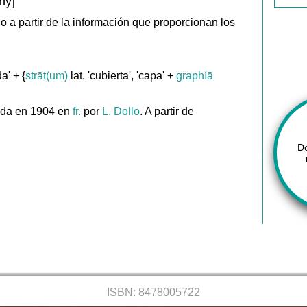
hy]
ico a partir de la información que proporcionan los
da' + {
strāt(um)
lat. 'cubierta', 'capa' +
graphíā
ada en 1904 en
fr.
por
L. Dollo
. A partir de
D
ISBN: 8478005722