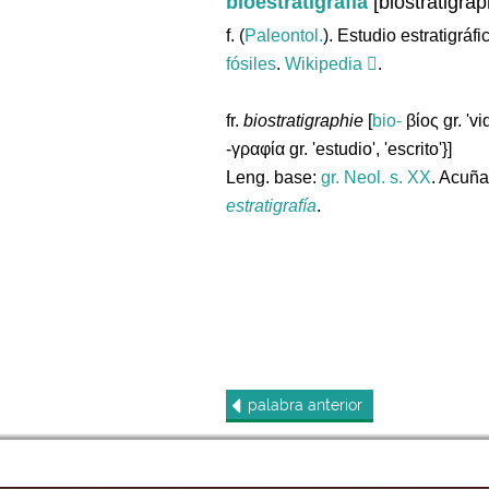
bioestratigrafía
[biostratigrap
f. (
Paleontol.
). Estudio estratigráf
fósiles
.
Wikipedia
.
fr.
biostratigraphie
[
bio-
βίος gr. 'vi
-γραφία gr. 'estudio', 'escrito'}]
Leng. base:
gr.
Neol. s. XX
. Acuñ
estratigrafía
.
palabra
anterior