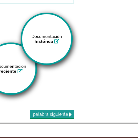
Documentación
histórica
ocumentación
reciente
palabra
siguiente