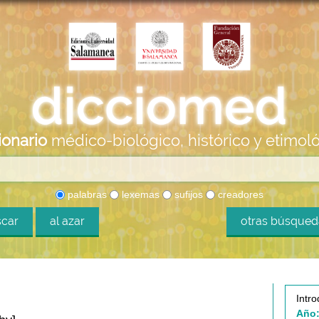
ionario
médico-biológico, histórico y etimol
palabras
lexemas
sufijos
creadores
car
al azar
otras búsque
Intro
Año: