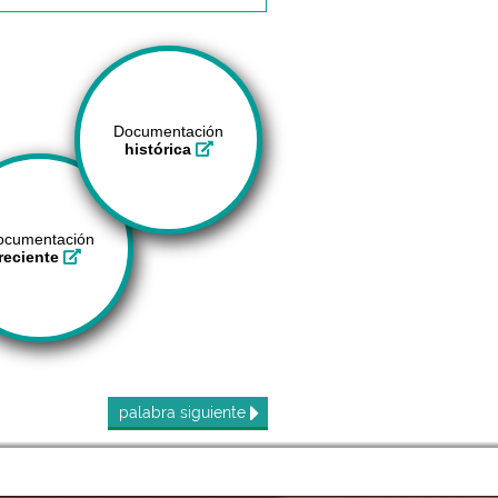
Documentación
histórica
ocumentación
reciente
palabra
siguiente