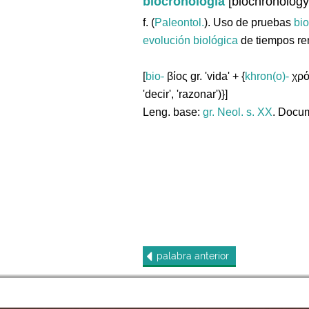
biocronología
[biochronology
f. (
Paleontol.
). Uso de pruebas
bio
evolución
biológica
de tiempos r
[
bio-
βίος gr. 'vida' + {
khron(o)-
χρόν
'decir', 'razonar')}]
Leng. base:
gr.
Neol. s. XX
. Docum
palabra
anterior