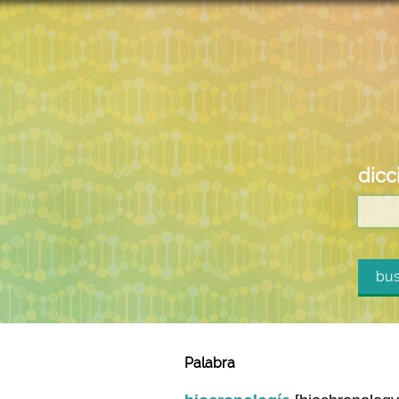
dicc
bus
Palabra