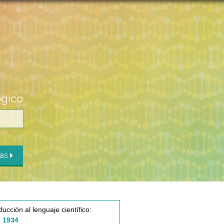
ógico
das
ducción al lenguaje científico:
 1934