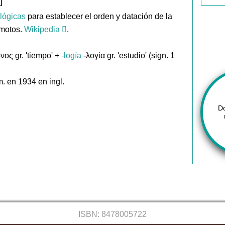
]
lógicas
para establecer el orden y datación de la
emotos.
Wikipedia
.
ος gr. 'tiempo' +
-logíā
-λογία gr. 'estudio' (sign. 1
. en 1934 en ingl.
D
ISBN: 8478005722