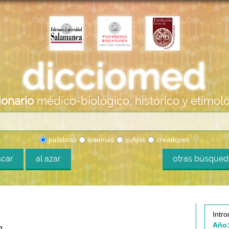
ionario
médico-biológico, histórico y etimol
palabras
lexemas
sufijos
creadores
car
al azar
otras búsque
Intro
Año: