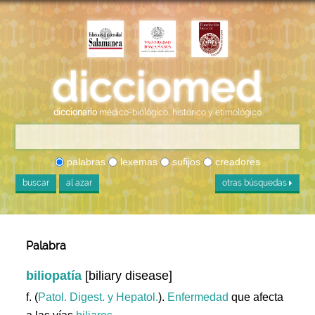
diccionario
médico-biológico, histórico y etimológico
palabras
lexemas
sufijos
creadores
buscar
al azar
otras búsquedas
Palabra
biliopatía
[biliary disease]
f. (
Patol. Digest. y Hepatol.
).
Enfermedad
que afecta