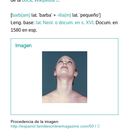
de la
boca
.
Wikipedia
.
[
barb(am)
lat. 'barba' +
-illa(m)
lat. 'pequeño']
Leng. base:
lat.
Neol. o docum. en s. XVI
. Docum. en
1580 en esp.
Imagen
Procedencia de la imagen:
http://espanol.familiesonlinemagazine.com/50 /