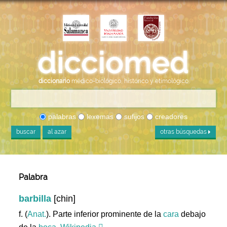
diccionario
médico-biológico, histórico y etimológico
palabras
lexemas
sufijos
creadores
buscar
al azar
otras búsquedas
Palabra
barbilla
[chin]
f. (
Anat.
). Parte inferior prominente de la
cara
debajo