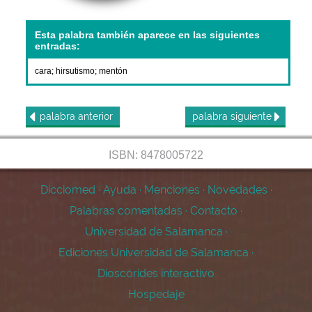
Esta palabra también aparece en las siguientes
entradas:
cara
;
hirsutismo
;
mentón
palabra
anterior
palabra
siguiente
ISBN: 8478005722
Dicciomed
·
Ayuda
·
Menciones
·
Novedades
·
Palabras comentadas
·
Contacto
·
Universidad de Salamanca
·
Ediciones Universidad de Salamanca
·
Dioscórides interactivo
Hospedaje