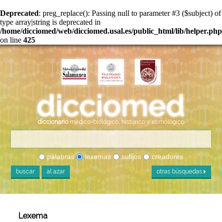
Deprecated
: preg_replace(): Passing null to parameter #3 ($subject) of
type array|string is deprecated in
/home/dicciomed/web/dicciomed.usal.es/public_html/lib/helper.php
on line
425
diccionario
médico-biológico, histórico y etimológico
palabras
lexemas
sufijos
creadores
buscar
al azar
otras búsquedas
Lexema