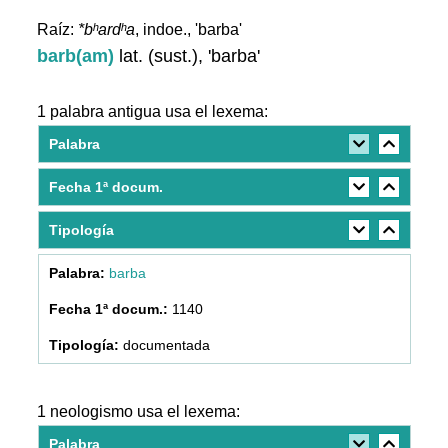
Raíz:
*bʰardʰa
, indoe., 'barba'
barb(am)
lat. (sust.), 'barba'
1 palabra antigua usa el lexema:
Palabra
Fecha 1ª docum.
Tipología
barba
1140
documentada
1 neologismo usa el lexema:
Palabra