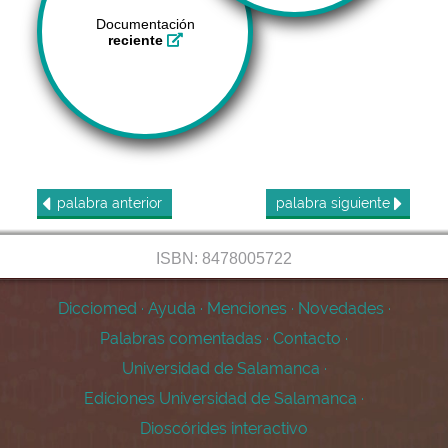
Documentación
reciente
palabra
anterior
palabra
siguiente
ISBN: 8478005722
Dicciomed
·
Ayuda
·
Menciones
·
Novedades
·
Palabras comentadas
·
Contacto
·
Universidad de Salamanca
·
Ediciones Universidad de Salamanca
·
Dioscórides interactivo