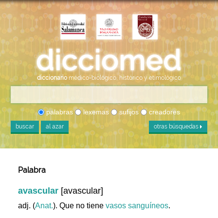
diccionario
médico-biológico, histórico y etimológico
palabras
lexemas
sufijos
creadores
buscar
al azar
otras búsquedas
Palabra
avascular
[avascular]
adj. (
Anat.
). Que no tiene
vasos
sanguíneos
.