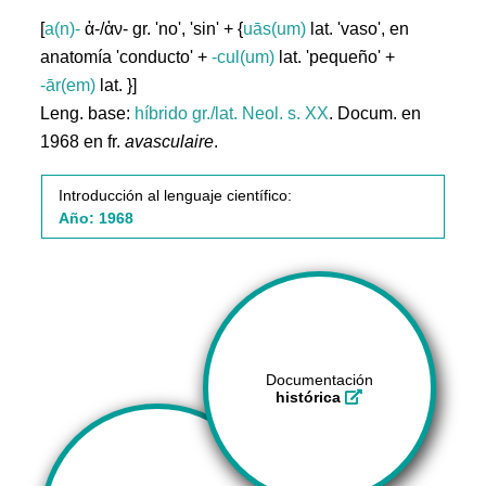
[
a(n)-
ἀ-/ἀν- gr. 'no', 'sin' + {
uās(um)
lat. 'vaso', en
anatomía 'conducto' +
-cul(um)
lat. 'pequeño' +
-ār(em)
lat. }]
Leng. base:
híbrido gr./lat.
Neol. s. XX
. Docum. en
1968 en fr.
avasculaire
.
Introducción al lenguaje científico:
Año: 1968
Documentación
histórica