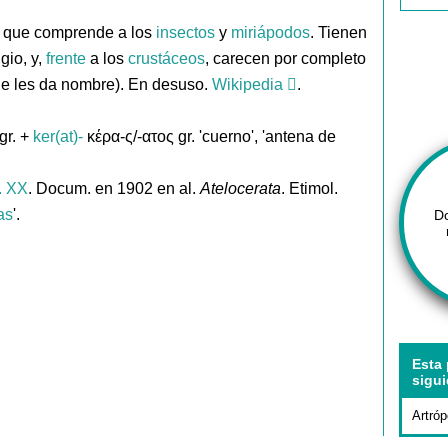
que comprende a los
insectos
y
miriápodos
. Tienen
gio, y,
frente
a los
crustáceos
, carecen por completo
ue les da nombre). En desuso.
Wikipedia
.
gr. +
ker(at)-
κέρα-ς/-ατος gr. 'cuerno', 'antena de
. XX
. Docum. en 1902 en al.
Atelocerata
. Etimol.
as
'.
D
Esta 
sigui
Artró