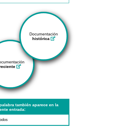
Documentación
histórica
ocumentación
reciente
palabra también aparece en la
ente entrada:
podos