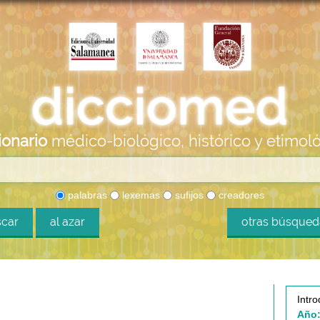
ionario
médico-biológico, histórico y etimol
palabras
lexemas
sufijos
creadores
car
al azar
otras búsque
Intro
Año: