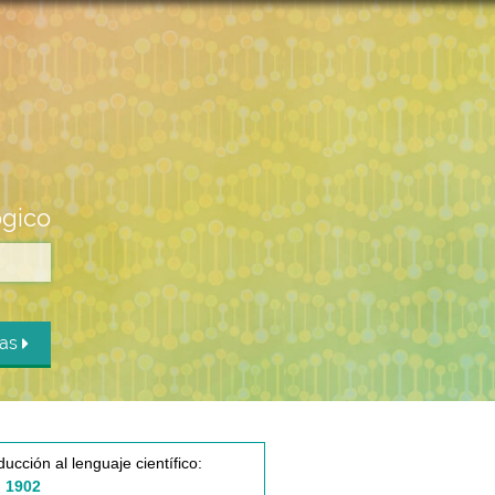
ógico
das
ducción al lenguaje científico:
 1902