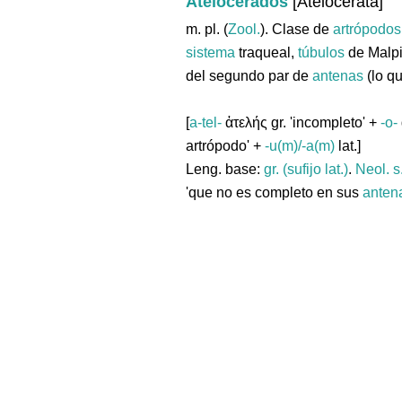
Atelocerados
[Atelocerata]
m. pl. (
Zool.
). Clase de
artrópodos
sistema
traqueal,
túbulos
de Malpi
del segundo par de
antenas
(lo q
[
a-tel-
ἀτελής gr. 'incompleto' +
-o-
artrópodo' +
-u(m)/-a(m)
lat.]
Leng. base:
gr. (sufijo lat.)
.
Neol. s
'que no es completo en sus
anten