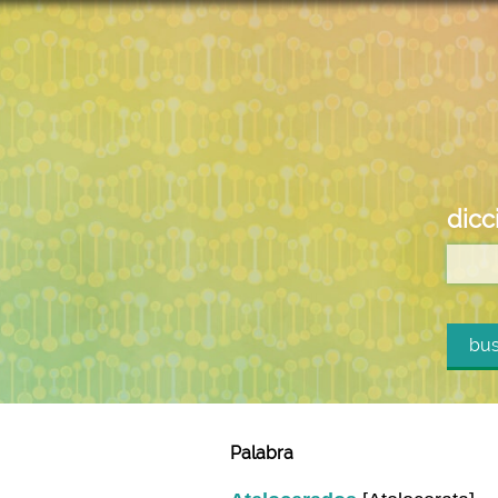
dicc
bus
Palabra