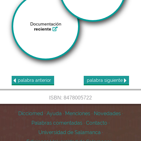
Documentación
reciente
palabra
anterior
palabra
siguiente
ISBN: 8478005722
Dicciomed
·
Ayuda
·
Menciones
·
Novedades
·
Palabras comentadas
·
Contacto
·
Universidad de Salamanca
·