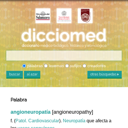
diccionario
médico-biológico, histórico y etimológico
palabras
lexemas
sufijos
creadores
buscar
al azar
otras búsquedas
Palabra
angioneuropatía
[angioneuropathy]
f. (
Patol. Cardiovascular
).
Neuropatía
que afecta a