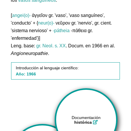
los
vasos
sanguíneos
.
[
angei(o)-
ἀγγεῖον gr. 'vaso', 'vaso sanguíneo',
'conducto' + {
neur(o)-
νεῦρον gr. 'nervio', gr. cient.
'sistema nervioso' +
-pátheia
-πάθεια gr.
'enfermedad'}]
Leng. base:
gr.
Neol. s. XX
. Docum. en 1966 en al.
Angioneuropathie
.
Introducción al lenguaje científico:
Año: 1966
Documentación
histórica