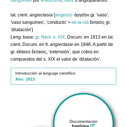
sanguíneo
por
aneurisma
,
variz
o angioparálisis.
lat. cient.
angiectasia
[
angei(o)-
ἀγγεῖον gr. 'vaso',
'vaso sanguíneo', 'conducto' +
ek-ta-síā
ἔκτασις gr.
'dilatación']
Leng. base:
gr.
Neol. s. XIX
. Docum. en 1813 en lat.
cient. Docum. en fr.
angiectasie
en 1846. A partir de
gr.
éktasis
ἔκτασις, 'extensión', que cobra en
compuestos del s. XIX el valor de 'dilatación'.
Introducción al lenguaje científico:
Año: 1813
Documentación
histórica