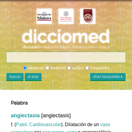
diccionario
médico-biológico, histórico y etimológico
palabras
lexemas
sufijos
creadores
buscar
al azar
otras búsquedas
Palabra
angiectasia
[angiectasis]
f. (
Patol. Cardiovascular
). Dilatación de un
vaso