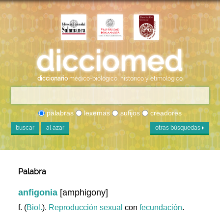
diccionario
médico-biológico, histórico y etimológico
palabras
lexemas
sufijos
creadores
buscar
al azar
otras búsquedas
Palabra
anfigonia
[amphigony]
f. (
Biol.
).
Reproducción
sexual
con
fecundación
.