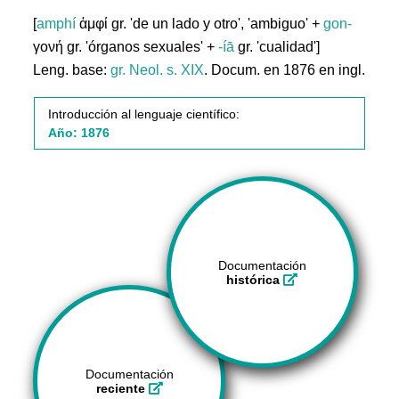
[
amphí
ἀμφί gr. 'de un lado y otro', 'ambiguo' +
gon-
γονή gr. 'órganos sexuales' +
-íā
gr. 'cualidad']
Leng. base:
gr.
Neol. s. XIX
. Docum. en 1876 en ingl.
Introducción al lenguaje científico:
Año: 1876
Documentación
histórica
Documentación
reciente