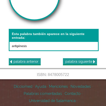
Esta palabra también aparece en la siguiente
entrada:
anfigénesis
palabra
anterior
palabra
siguiente
ISBN: 8478005722
Dicciomed
·
Ayuda
·
Menciones
·
Novedades
·
Palabras comentadas
·
Contacto
·
Universidad de Salamanca
·