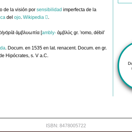
o de la visión por
sensibilidad
imperfecta de la
ica
del
ojo
.
Wikipedia
.
lyōpíā
ἀμβλυωπία [
ambly-
ἀμβλύς gr. 'romo, débil'
ida
. Docum. en 1535 en lat. renacent. Docum. en gr.
de Hipócrates, s. V a.C.
D
ISBN: 8478005722