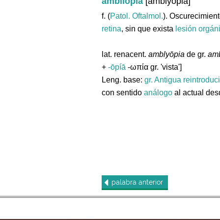
ambliopía
[amblyopia]
f. (
Patol. Oftalmol.
). Oscurecimient
retina
, sin que exista
lesión
orgán
lat. renacent.
amblyōpia
de gr.
amb
+
-ōpíā
-ωπία gr. 'vista']
Leng. base:
gr.
Antigua reintroduc
con sentido
análogo
al actual des
palabra
anterior