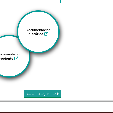
Documentación
histórica
ocumentación
reciente
palabra
siguiente