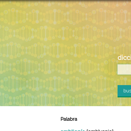
dicc
bus
Palabra