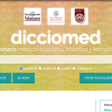
ionario
médico-biológico, histórico y etimol
palabras
lexemas
sufijos
creadores
car
al azar
otras búsque
Intro
Año: