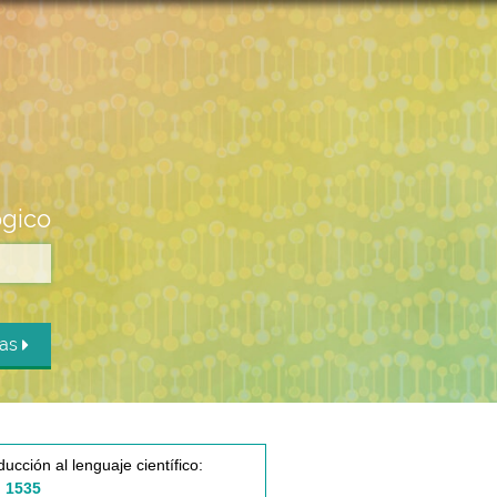
ógico
das
ducción al lenguaje científico:
 1535