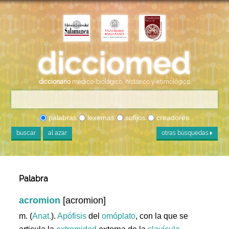
diccionario
médico-biológico, histórico y etimológico
palabras
lexemas
sufijos
creadores
buscar
al azar
otras búsquedas
Palabra
acromion
[acromion]
m. (
Anat.
).
Apófisis
del
omóplato
, con la que se