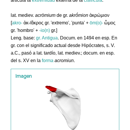
articula la
extremidad
externa de la
clavícula
.
lat. mediev.
acrōmium
de gr.
akrṓmion
ἀκρώμιον
[
akro-
ἀκ-/ἄκρος gr. 'extremo', 'punta' +
ōm(o)-
ὦμος
gr. 'hombro' +
-io(n)
gr.]
Leng. base:
gr.
Antigua
. Docum. en 1494 en esp. En
gr. con el significado actual desde Hipócrates, s. V.
a.C., pasó a lat. tardío, lat. mediev.; docum. en esp.
del s. XV en la
forma
acromiun
.
Imagen