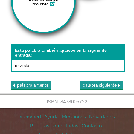
reciente
Esta palabra también aparece en la siguiente
entrada:
clavícula
palabra
anterior
palabra
siguiente
ISBN: 8478005722
Dicciomed
·
Ayuda
·
Menciones
·
Novedades
·
Palabras comentadas
·
Contacto
·