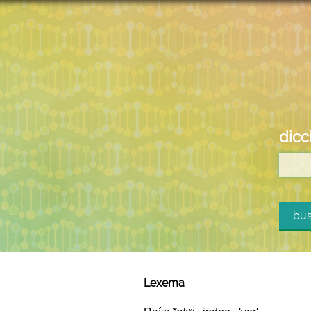
dicc
bus
Lexema