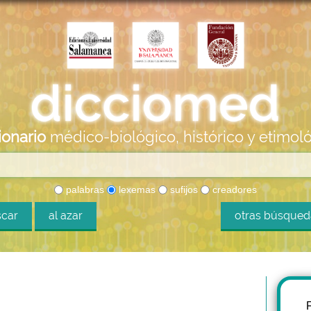
ionario
médico-biológico, histórico y etimol
palabras
lexemas
sufijos
creadores
car
al azar
otras búsque