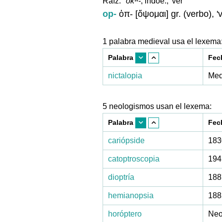
Raíz:
*okʷ-
, indoe., 'ver'
op-
ὀπ- [ὄψομαι] gr. (verbo), 'v
1 palabra medieval usa el lexema
Palabra
Fec
nictalopia
Med
5 neologismos usan el lexema:
Palabra
Fec
cariópside
183
catoptroscopia
194
dioptría
188
hemianopsia
188
horóptero
Neol