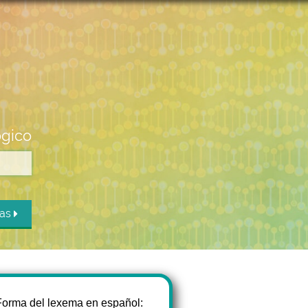
ógico
das
Forma del lexema en español: