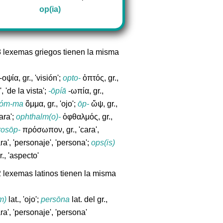
op(ia)
8 lexemas griegos tienen la misma
-οψία, gr., 'visión';
opto-
ὀπτός, gr.,
', 'de la vista';
-ōpíā
-ωπία, gr.,
óm-ma
ὄμμα, gr., 'ojo';
ōp-
ὤψ, gr.,
cara';
ophthalm(o)-
ὀφθαλμός, gr.,
rosōp-
πρόσωπον, gr., 'cara',
a', 'personaje', 'persona';
ops(is)
r., 'aspecto'
2 lexemas latinos tienen la misma
m)
lat., 'ojo';
persōna
lat. del gr.,
a', 'personaje', 'persona'