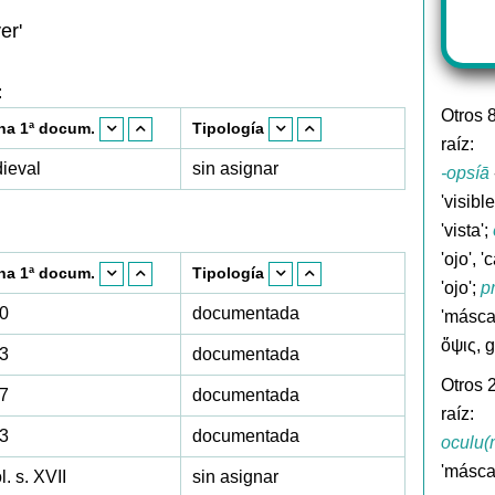
er'
:
Otros 
ha 1ª docum.
Tipología
raíz:
ieval
sin asignar
-opsíā
'visible
'vista';
'ojo', '
ha 1ª docum.
Tipología
'ojo';
p
0
documentada
'máscar
ὄψις, g
3
documentada
Otros 
7
documentada
raíz:
3
documentada
oculu(
'máscar
. s. XVII
sin asignar