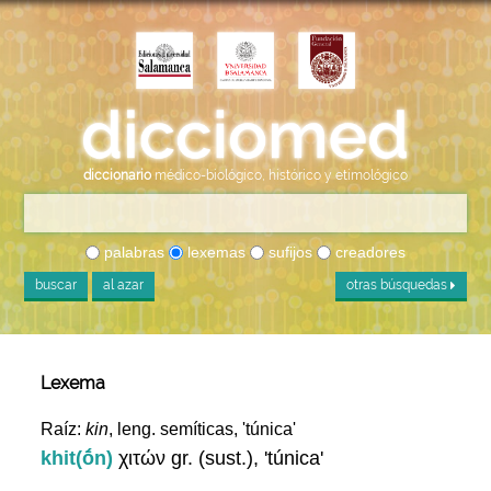
diccionario
médico-biológico, histórico y etimológico
palabras
lexemas
sufijos
creadores
buscar
al azar
otras búsquedas
Lexema
Raíz:
kin
, leng. semíticas, 'túnica'
khit(ṓn)
χιτών gr. (sust.), 'túnica'