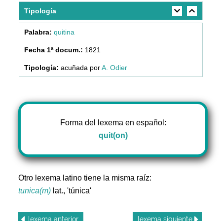
Tipología
quitina
1821
acuñada por
A. Odier
Forma del lexema en español:
quit(on)
Otro lexema latino tiene la misma raíz:
tunica(m)
lat., 'túnica'
lexema
anterior
lexema
siguiente