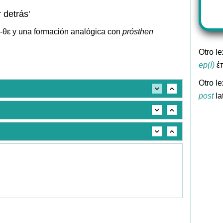
r detrás'
-θε y una formación analógica con
prósthen
Otro l
ep(í)
ἐπ
Otro le
post
la