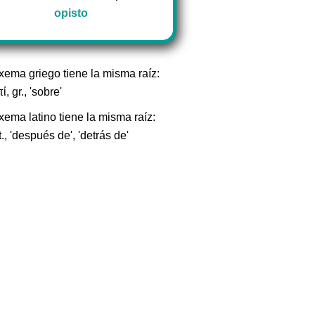
opisto
exema griego tiene la misma raíz:
ί, gr., 'sobre'
xema latino tiene la misma raíz:
t., 'después de', 'detrás de'