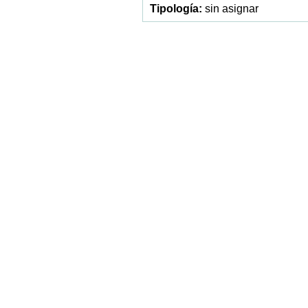
sin asignar
opistogoneado, da
1898
documentada
opistoháptor
1966
documentada
opistosoma
1910
documentada