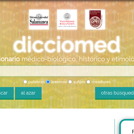
ionario
médico-biológico, histórico y etimol
palabras
lexemas
sufijos
creadores
car
al azar
otras búsque