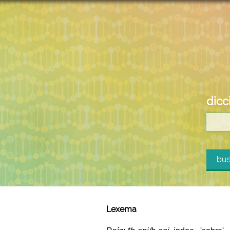
dicc
bus
Lexema