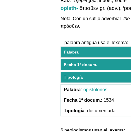
Raíz:
*h₁epi/h₁opi
, indoe., 'sobre'
opisth-
ὄπισθεν gr. (adv.), 'po
Nota: Con un sufijo adverbial
-the
πρόσθεν.
1 palabra antigua usa el lexema:
Palabra
Fecha 1ª docum.
Tipología
opistótonos
1534
documentada
6 neologismos usan el lexema: