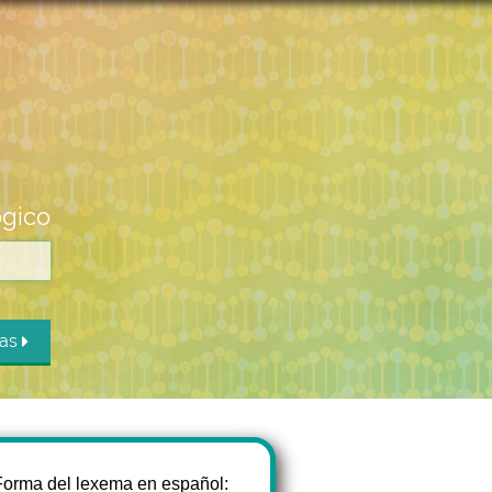
ógico
das
Forma del lexema en español: