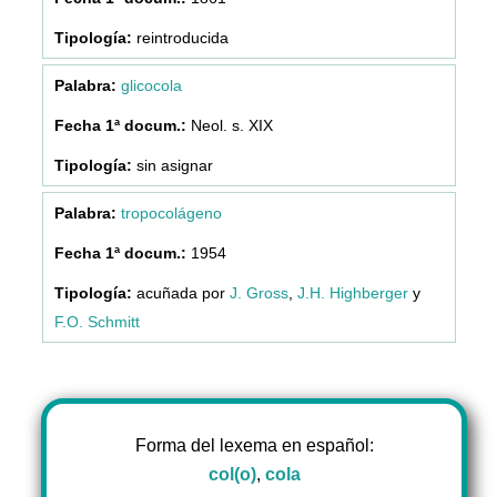
reintroducida
glicocola
Neol. s. XIX
sin asignar
tropocolágeno
1954
acuñada por
J. Gross
,
J.H. Highberger
y
F.O. Schmitt
Forma del lexema en español:
col(o)
,
cola