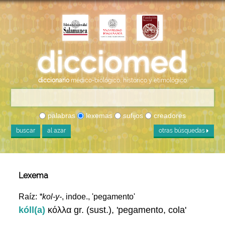
diccionario
médico-biológico, histórico y etimológico
palabras
lexemas
sufijos
creadores
buscar
al azar
otras búsquedas
Lexema
Raíz:
*kol-y-
, indoe., 'pegamento'
kóll(a)
κόλλα gr. (sust.), 'pegamento, cola'