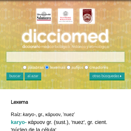
diccionario
médico-biológico, histórico y etimológico
palabras
lexemas
sufijos
creadores
buscar
al azar
otras búsquedas
Lexema
Raíz:
karyo-
, gr., κάρυον, 'nuez'
karyo-
κάρυον gr. (sust.), 'nuez', gr. cient.
'núcleo de la célula'