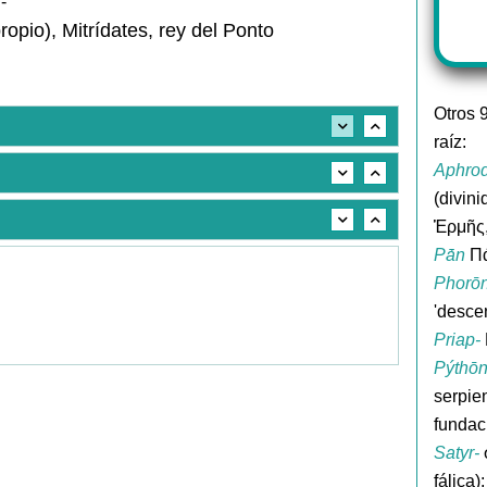
 -
ropio), Mitrídates, rey del Ponto
Otros 
raíz:
Aphrod
(divin
Ἑρμῆς, 
Pā́n
Πάν
Phorōn
'desce
Priap-
Pýthō
serpie
fundac
Satyr-
σ
fálica)