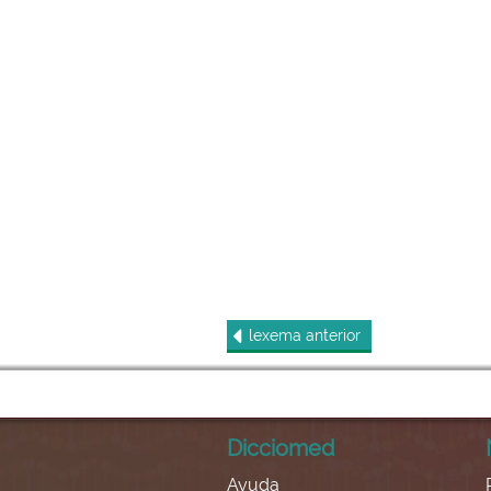
lexema
anterior
Dicciomed
Ayuda