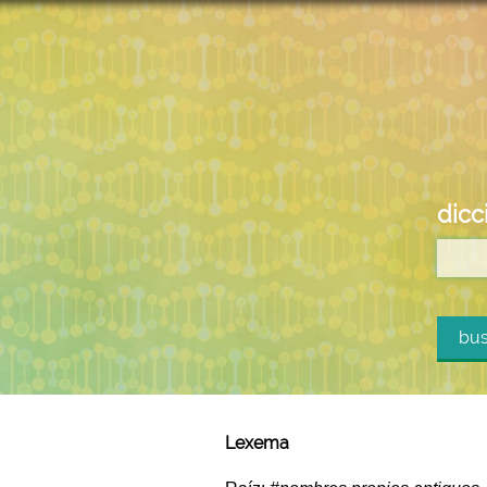
dicc
bus
Lexema