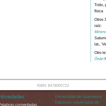
Τιτάν, 
física
Otros 
raíz:
Minerv
Saturn
lat., '
Otro l
Ōnān
h
ISBN: 8478005722
Novedades
Universidad de Salamanca
Ediciones Universidad de
Palabras comentadas