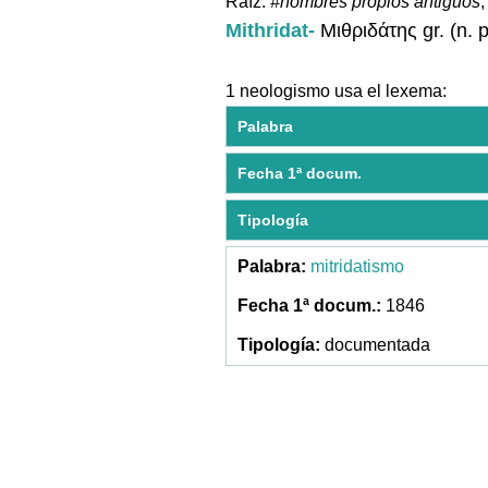
Raíz:
#nombres propios antiguos
,
Mithridat-
Μιθριδάτης gr. (n. p
1 neologismo usa el lexema:
Palabra
Fecha 1ª docum.
Tipología
mitridatismo
1846
documentada