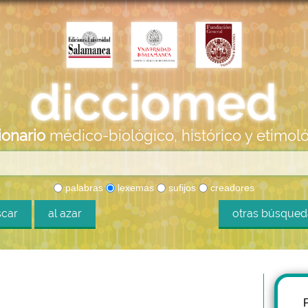
ionario
médico-biológico, histórico y etimol
palabras
lexemas
sufijos
creadores
car
al azar
otras búsque