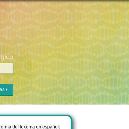
ógico
das
Forma del lexema en español: