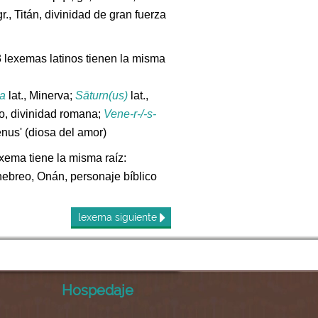
gr., Titán, divinidad de gran fuerza
3 lexemas latinos tienen la misma
a
lat., Minerva;
Sāturn(us)
lat.,
o, divinidad romana;
Vene-r-/-s-
Venus' (diosa del amor)
exema tiene la misma raíz:
ebreo, Onán, personaje bíblico
lexema
siguiente
Hospedaje