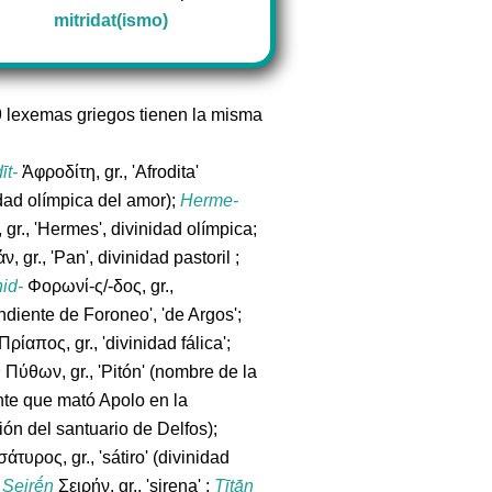
mitridat(ismo)
9 lexemas griegos tienen la misma
īt-
Ἀφροδίτη, gr., 'Afrodita'
idad olímpica del amor);
Herme-
gr., 'Hermes', divinidad olímpica;
, gr., 'Pan', divinidad pastoril ;
id-
Φορωνί-ς/-δος, gr.,
ndiente de Foroneo', 'de Argos';
Πρίαπος, gr., 'divinidad fálica';
n
Πύθων, gr., 'Pitón' (nombre de la
nte que mató Apolo en la
ión del santuario de Delfos);
άτυρος, gr., 'sátiro' (divinidad
;
Seirḗn
Σειρήν, gr., 'sirena' ;
Tītā́n