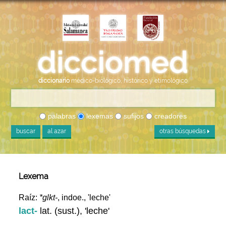
diccionario
médico-biológico, histórico y etimológico
palabras
lexemas
sufijos
creadores
buscar
al azar
otras búsquedas
Lexema
Raíz:
*glkt-
, indoe., 'leche'
lact-
lat. (sust.), 'leche'