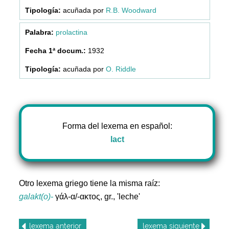
acuñada por
R.B. Woodward
prolactina
1932
acuñada por
O. Riddle
Forma del lexema en español:
lact
Otro lexema griego tiene la misma raíz:
galakt(o)-
γάλ-α/-ακτος, gr., 'leche'
lexema
anterior
lexema
siguiente