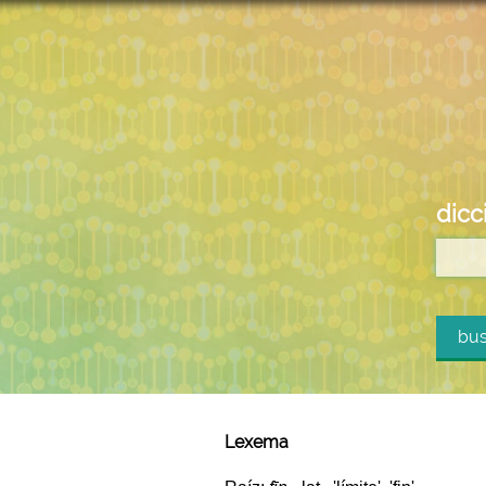
dicc
bus
Lexema