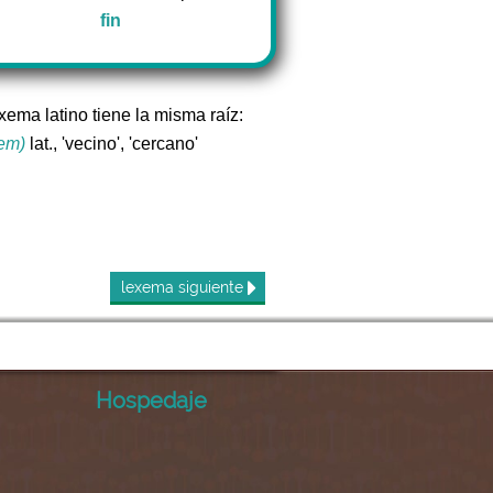
fin
xema latino tiene la misma raíz:
(em)
lat., 'vecino', 'cercano'
lexema
siguiente
Hospedaje