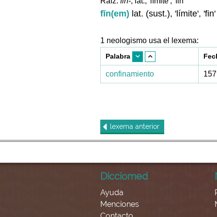
Raíz:
fīn-
, lat., 'límite', 'fin'
fīn(em)
lat. (sust.), 'límite', 'fin'
1 neologismo usa el lexema:
Palabra
Fec
confinamiento
157
lexema
anterior
Dicciomed
Ayuda
Menciones
Contacto