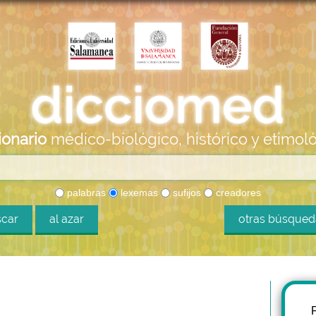
ionario
médico-biológico, histórico y etimol
palabras
lexemas
sufijos
creadores
car
al azar
otras búsque