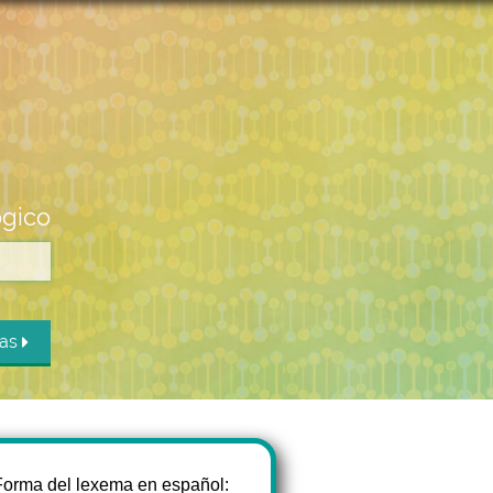
ógico
das
Forma del lexema en español: