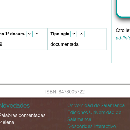
Otro le
ha 1ª docum.
Tipología
ad-fīn
9
documentada
ISBN: 8478005722
Novedades
Universidad de Salamanca
Ediciones Universidad de
Palabras comentadas
Salamanca
Melena
Dioscórides interactivo