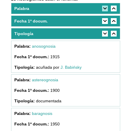
Palabra
Fecha 1ª docum.
Tipología
anosognosia
1915
acuñada por
J. Babińsky
astereognosia
1900
documentada
baragnosis
1950