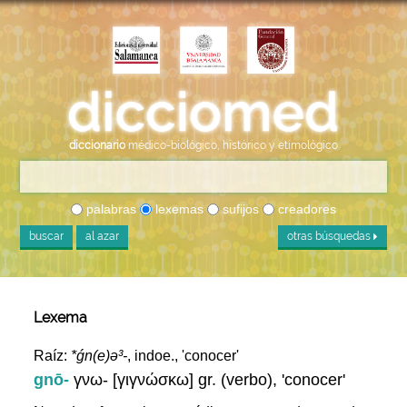
diccionario
médico-biológico, histórico y etimológico
palabras
lexemas
sufijos
creadores
buscar
al azar
otras búsquedas
Lexema
Raíz:
*ǵn(e)ə³-
, indoe., 'conocer'
gnō-
γνω- [γιγνώσκω] gr. (verbo), 'conocer'