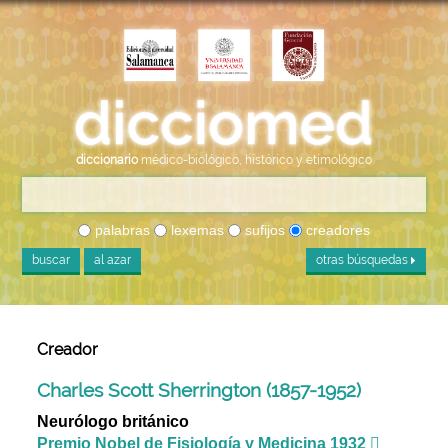
diccionario
médico-biológico, histórico y etimológico
palabras
lexemas
sufijos
creadores
buscar
al azar
otras búsquedas
Creador
Charles Scott Sherrington (1857-1952)
Neurólogo británico
Premio Nobel de Fisiología y Medicina 1932