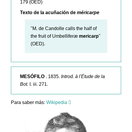
179 (OED)
Texto de la acuñación de
méricarpe
"M. de Candolle calls the half of
the fruit of Umbelliferæ
mericarp
"
(OED).
MESÓFILO
. 1835.
Introd. à l'Étude de la
Bot.
I. iii. 271.
Para saber más:
Wikipedia