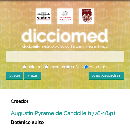
diccionario
médico-biológico, histórico y etimológico
palabras
lexemas
sufijos
creadores
buscar
al azar
otras búsquedas
Creador
Augustin Pyrame de Candolle (1778-1841)
Botánico suizo