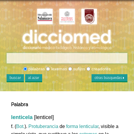
diccionario
médico-biológico, histórico y etimológico
palabras
lexemas
sufijos
creadores
buscar
al azar
otras búsquedas
Palabra
lenticela
[lenticel]
f. (
Bot.
).
Protuberancia
de
forma
lenticular
, visible a