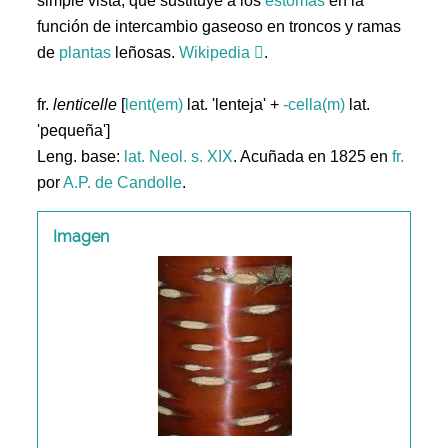
simple vista, que sustituye a los
estomas
en la
función de intercambio gaseoso en troncos y ramas
de
plantas
leñosas.
Wikipedia
.
fr.
lenticelle
[
lent(em)
lat. 'lenteja' +
-cella(m)
lat.
'pequeña']
Leng. base:
lat.
Neol. s. XIX
. Acuñada en 1825 en
fr.
por
A.P. de Candolle
.
Imagen