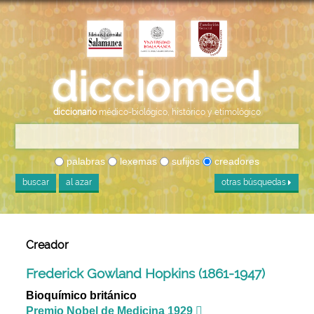
diccionario
médico-biológico, histórico y etimológico
palabras
lexemas
sufijos
creadores
buscar
al azar
otras búsquedas
Creador
Frederick Gowland Hopkins (1861-1947)
Bioquímico británico
Premio Nobel de Medicina 1929