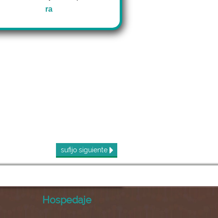
ra
sufijo
siguiente
Hospedaje