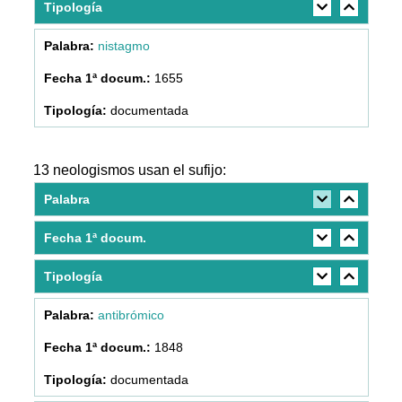
Tipología
nistagmo
1655
documentada
13 neologismos usan el sufijo:
Palabra
Fecha 1ª docum.
Tipología
antibrómico
1848
documentada