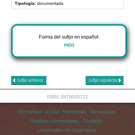
documentada
Forma del sufijo en español:
m(o)
sufijo
anterior
sufijo
siguiente
ISBN: 8478005722
Dicciomed
·
Ayuda
·
Menciones
·
Novedades
·
Palabras comentadas
·
Contacto
·
Universidad de Salamanca
·