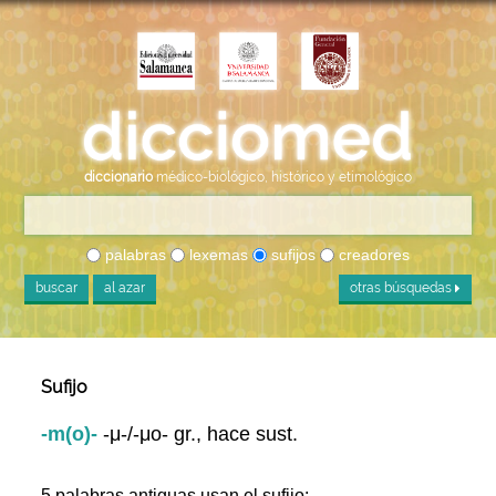
diccionario
médico-biológico, histórico y etimológico
palabras
lexemas
sufijos
creadores
buscar
al azar
otras búsquedas
Sufijo
-m(o)-
-μ-/-μο- gr., hace sust.
5 palabras antiguas usan el sufijo: