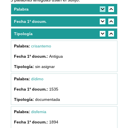
Palabra
Fecha 1ª docum.
Tipología
crisantemo
Antigua
sin asignar
dídimo
1535
documentada
disfemia
1894