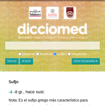
diccionario
médico-biológico, histórico y etimológico
palabras
lexemas
sufijos
creadores
buscar
al azar
otras búsquedas
Sufijo
-ā
-ᾱ gr., hace sust.
Nota: Es el sufijo griego más característico para