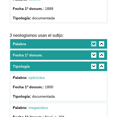
1888
documentada
3 neologismos usan el sufijo:
Palabra
Fecha 1ª docum.
Tipología
epitróclea
1800
documentada
megasclera
Neol. s. XIX