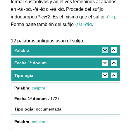
formar sustantivos y adjetivos femeninos acabados
en
-rā
-ρᾱ,
-íā
-ίᾱ ο
-éā
-έᾱ. Procede del sufijo
indoeuropeo *
-eH2
. Es el mismo que el sufijo
-ē
-η
.
Forma parte también del sufijo
-síā
-σία
.
12 palabras antiguas usan el sufijo:
Palabra
Fecha 1ª docum.
Tipología
caliptra
1727
documentada
cefalea