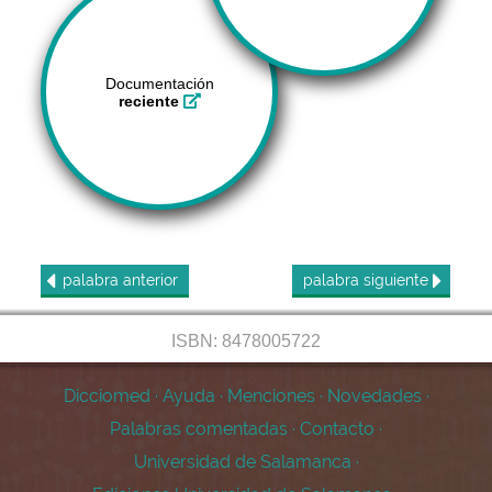
Documentación
reciente
palabra
anterior
palabra
siguiente
ISBN: 8478005722
Dicciomed
·
Ayuda
·
Menciones
·
Novedades
·
Palabras comentadas
·
Contacto
·
Universidad de Salamanca
·