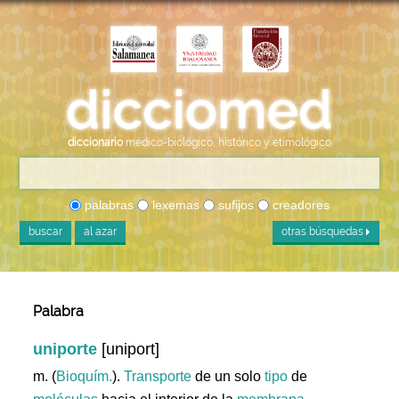
diccionario
médico-biológico, histórico y etimológico
palabras
lexemas
sufijos
creadores
buscar
al azar
otras búsquedas
Palabra
uniporte
[uniport]
m. (
Bioquím.
).
Transporte
de un solo
tipo
de