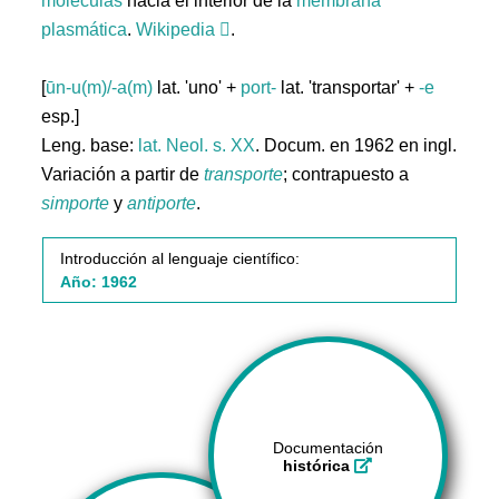
moléculas
hacia el interior de la
membrana
plasmática
.
Wikipedia
.
[
ūn-u(m)/-a(m)
lat. 'uno' +
port-
lat. 'transportar' +
-e
esp.]
Leng. base:
lat.
Neol. s. XX
. Docum. en 1962 en ingl.
Variación a partir de
transporte
; contrapuesto a
simporte
y
antiporte
.
Introducción al lenguaje científico:
Año: 1962
Documentación
histórica