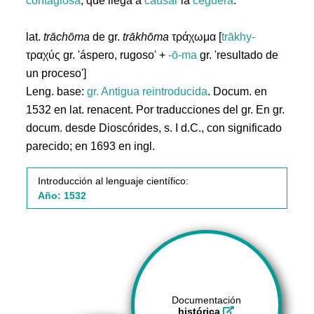
contagiosa
, que llega a
causar
la
ceguera
.
lat.
trāchōma
de gr.
trākhōma
τράχωμα [
trākhy-
τραχύς gr. 'áspero, rugoso' +
-ō-ma
gr. 'resultado de
un proceso']
Leng. base:
gr.
Antigua reintroducida
. Docum. en
1532 en lat. renacent. Por traducciones del gr. En gr.
docum. desde Dioscórides, s. I d.C., con significado
parecido; en 1693 en ingl.
Introducción al lenguaje científico:
Año: 1532
Documentación
histórica