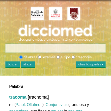
diccionario
médico-biológico, histórico y etimológico
palabras
lexemas
sufijos
creadores
buscar
al azar
otras búsquedas
Palabra
tracoma
[trachoma]
m. (
Patol. Oftalmol.
).
Conjuntivitis
granulosa y