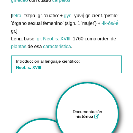
gineceo
con cuatro
carpelos
.
[
tetra-
τέτρα- gr. 'cuatro' +
gyn-
γυνή gr. cient. 'pistilo',
'órgano sexual femenino' (sign. 1 'mujer') +
-ik-ós/-ḗ
gr.]
Leng. base:
gr.
Neol. s. XVIII
. 1760 como orden de
plantas
de esa
característica
.
Introducción al lenguaje científico:
Neol. s. XVIII
Documentación
histórica