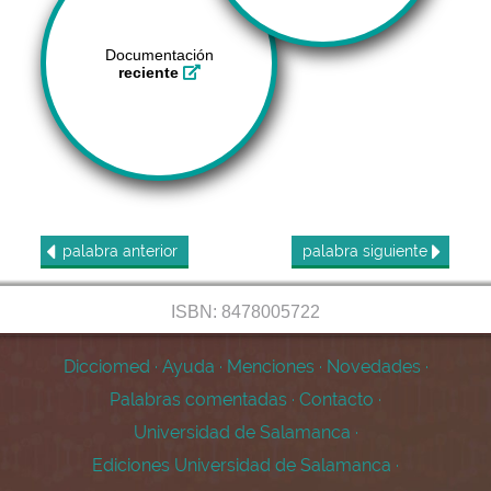
Documentación
reciente
palabra
anterior
palabra
siguiente
ISBN: 8478005722
Dicciomed
·
Ayuda
·
Menciones
·
Novedades
·
Palabras comentadas
·
Contacto
·
Universidad de Salamanca
·
Ediciones Universidad de Salamanca
·