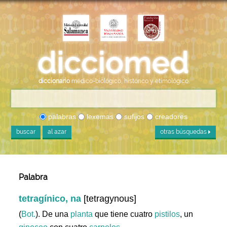
diccionario
médico-biológico, histórico y etimológico
palabras
lexemas
sufijos
creadores
buscar
al azar
otras búsquedas
Palabra
tetragínico, na
[tetragynous]
(
Bot.
). De una
planta
que tiene cuatro
pistilos
, un