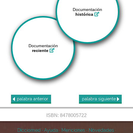
Documentación
histórica
Documentación
reciente
palabra
anterior
palabra
siguiente
ISBN: 8478005722
Dicciomed
·
Ayuda
·
Menciones
·
Novedades
·