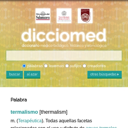
diccionario
médico-biológico, histórico y etimológico
palabras
lexemas
sufijos
creadores
buscar
al azar
otras búsquedas
Palabra
termalismo
[thermalism]
m. (
Terapéutica
). Todas aquellas facetas