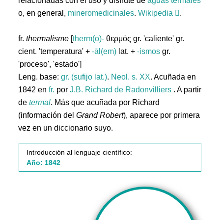
relacionadas con el uso y disfrute de
aguas
termales
o, en general,
mineromedicinales
.
Wikipedia
.
fr.
thermalisme
[
therm(o)-
θερμός gr. 'caliente' gr.
cient. 'temperatura' +
-āl(em)
lat. +
-ismos
gr.
'proceso', 'estado']
Leng. base:
gr. (sufijo lat.)
.
Neol. s. XX
. Acuñada en
1842 en
fr.
por
J.B. Richard de Radonvilliers
. A partir
de
termal
. Más que acuñada por Richard
(información del
Grand Robert
), aparece por primera
vez en un diccionario suyo.
Introducción al lenguaje científico:
Año: 1842