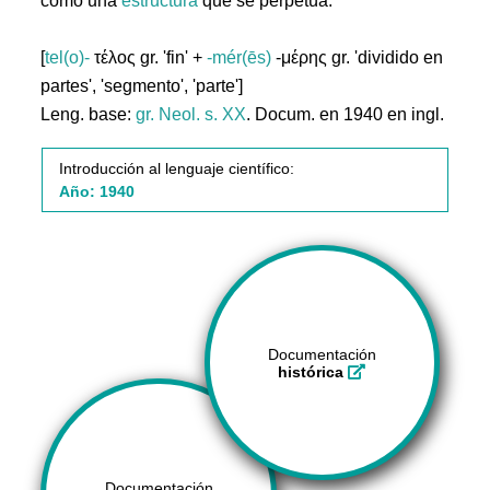
como una
estructura
que se perpetúa.
[
tel(o)-
τέλος gr. 'fin' +
-mér(ēs)
-μέρης gr. 'dividido en
partes', 'segmento', 'parte']
Leng. base:
gr.
Neol. s. XX
. Docum. en 1940 en ingl.
Introducción al lenguaje científico:
Año: 1940
Documentación
histórica
Documentación