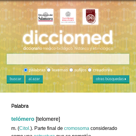
diccionario
médico-biológico, histórico y etimológico
palabras
lexemas
sufijos
creadores
buscar
al azar
otras búsquedas
Palabra
telómero
[telomere]
m. (
Citol.
). Parte final de
cromosoma
considerado