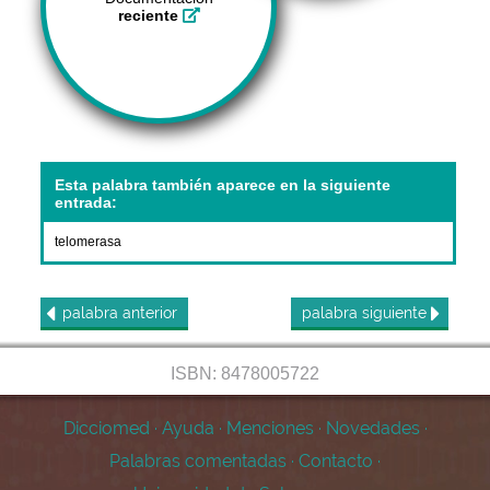
reciente
Esta palabra también aparece en la siguiente
entrada:
telomerasa
palabra
anterior
palabra
siguiente
ISBN: 8478005722
Dicciomed
·
Ayuda
·
Menciones
·
Novedades
·
Palabras comentadas
·
Contacto
·