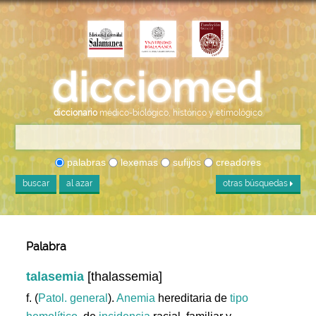
diccionario
médico-biológico, histórico y etimológico
palabras
lexemas
sufijos
creadores
buscar
al azar
otras búsquedas
Palabra
talasemia
[thalassemia]
f. (
Patol. general
).
Anemia
hereditaria de
tipo