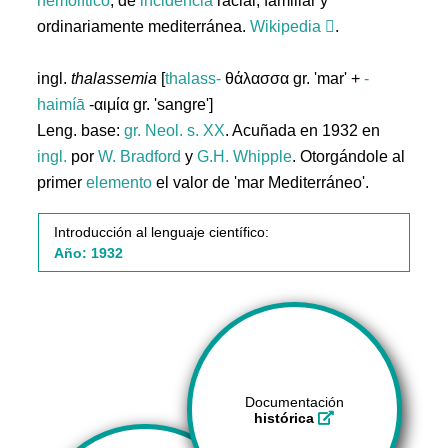
hemolítico
, de
incidencia
racial, familiar y
ordinariamente mediterránea.
Wikipedia
.
ingl.
thalassemia
[
thalass-
θάλασσα gr. 'mar' +
-
haimíā
-αιμία gr. 'sangre']
Leng. base:
gr.
Neol. s. XX
. Acuñada en 1932 en
ingl.
por
W. Bradford
y
G.H. Whipple
. Otorgándole al
primer
elemento
el valor de 'mar Mediterráneo'.
Introducción al lenguaje científico:
Año: 1932
Documentación
histórica