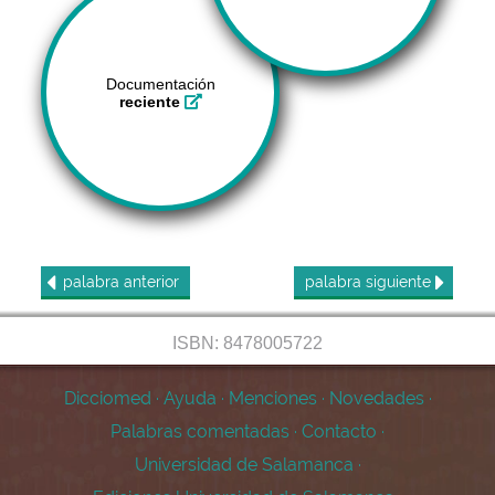
Documentación
reciente
palabra
anterior
palabra
siguiente
ISBN: 8478005722
Dicciomed
·
Ayuda
·
Menciones
·
Novedades
·
Palabras comentadas
·
Contacto
·
Universidad de Salamanca
·