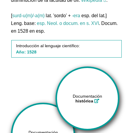
disminución de la facultad de oír.
Wikipedia
.
[
surd-u(m)/-a(m)
lat. 'sordo' +
-era
esp. del lat.]
Leng. base:
esp.
Neol. o docum. en s. XVI
. Docum.
en 1528 en esp.
Introducción al lenguaje científico:
Año: 1528
Documentación
histórica
Documentación