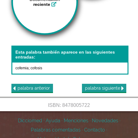
reciente
Esta palabra también aparece en las siguientes
entradas:
cofemia
;
cofosis
palabra
anterior
palabra
siguiente
ISBN: 8478005722
Dicciomed
·
Ayuda
·
Menciones
·
Novedades
·
Palabras comentadas
·
Contacto
·