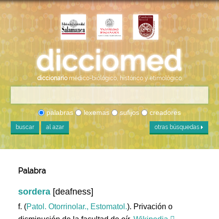
diccionario
médico-biológico, histórico y etimológico
palabras
lexemas
sufijos
creadores
buscar
al azar
otras búsquedas
Palabra
sordera
[deafness]
f. (
Patol. Otorrinolar., Estomatol.
). Privación o