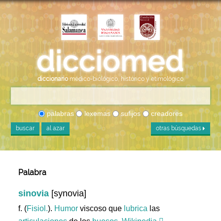
diccionario
médico-biológico, histórico y etimológico
palabras
lexemas
sufijos
creadores
buscar
al azar
otras búsquedas
Palabra
sinovia
[synovia]
f. (
Fisiol.
).
Humor
viscoso que
lubrica
las