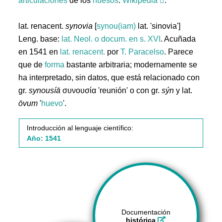
articulaciones
de los
huesos
.
Wikipedia
.
lat. renacent.
synovia
[
synou(iam)
lat. 'sinovia']
Leng. base:
lat.
Neol. o docum. en s. XVI
. Acuñada
en 1541 en
lat. renacent.
por
T. Paracelso
. Parece
que de
forma
bastante arbitraria; modernamente se
ha interpretado, sin datos, que está relacionado con
gr.
synousíā
συνουσία 'reunión' o con gr.
sýn
y lat.
ōvum
'
huevo
'.
Introducción al lenguaje científico:
Año: 1541
Documentación
histórica