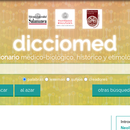
ionario
médico-biológico, histórico y etimol
palabras
lexemas
sufijos
creadores
car
al azar
otras búsque
Intro
Neol