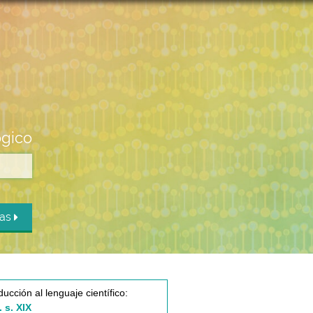
ógico
das
ducción al lenguaje científico:
. s. XIX