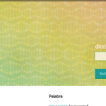
dicc
bus
Palabra