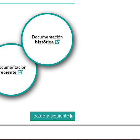
Documentación
histórica
ocumentación
reciente
palabra
siguiente