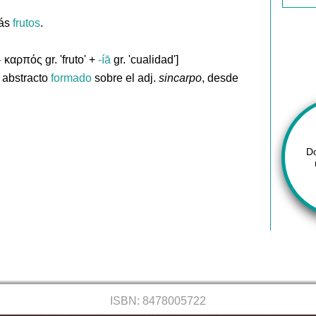
más
frutos
.
-
καρπός gr. 'fruto' +
-íā
gr. 'cualidad']
, abstracto
formado
sobre el adj.
sincarpo
, desde
D
ISBN: 8478005722