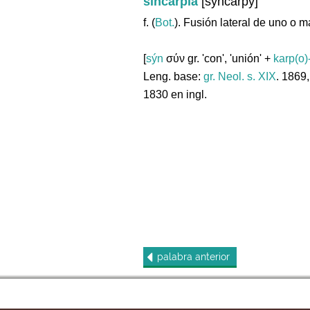
sincarpia
[syncarpy]
f. (
Bot.
). Fusión lateral de uno o 
[
sýn
σύν gr. 'con', 'unión' +
karp(o)
Leng. base:
gr.
Neol. s. XIX
. 1869
1830 en ingl.
palabra
anterior