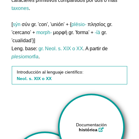
caracteres primitivos compartidos por dos o más
taxones
.
[
sýn
σύν gr. 'con', 'unión' + {
plēsio-
πλησίος gr.
'cercano' +
morph-
μορφή gr. 'forma' +
-íā
gr.
'cualidad'}]
Leng. base:
gr.
Neol. s. XIX o XX
. A partir de
plesiomorfia
.
Introducción al lenguaje científico:
Neol. s. XIX o XX
Documentación
histórica