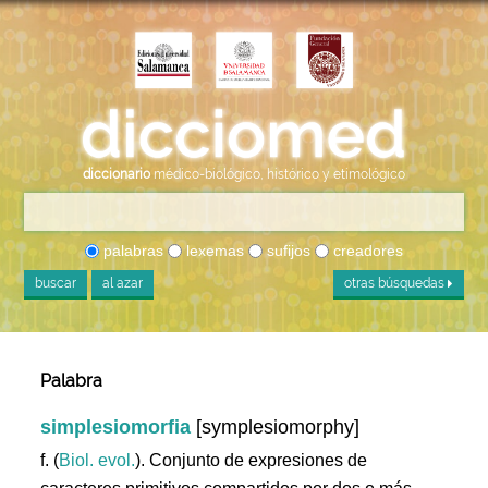
diccionario
médico-biológico, histórico y etimológico
palabras
lexemas
sufijos
creadores
buscar
al azar
otras búsquedas
Palabra
simplesiomorfia
[symplesiomorphy]
f. (
Biol. evol.
). Conjunto de expresiones de