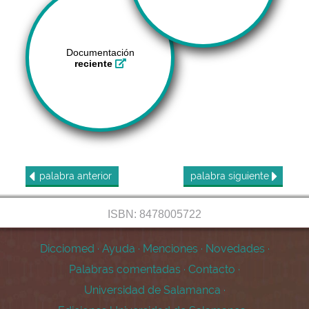
Documentación
reciente
palabra
anterior
palabra
siguiente
ISBN: 8478005722
Dicciomed
·
Ayuda
·
Menciones
·
Novedades
·
Palabras comentadas
·
Contacto
·
Universidad de Salamanca
·